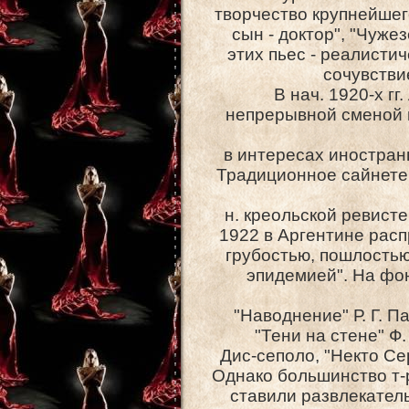
творчество крупнейшего
сын - доктор", "Чуже
этих пьес - реалисти
сочувстви
В нач. 1920-х гг
непрерывной сменой 
в интересах иностранн
Традиционное сайнете
н. креольской ревисте
1922 в Аргентине рас
грубостью, пошлостью 
эпидемией". На фон
"Наводнение" Р. Г. П
"Тени на стене" Ф.
Дис-сеполо, "Некто Се
Однако большинство т-
ставили развлекатель