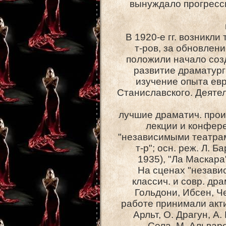
вынуждало прогресси
В 1920-е гг. возникл
т-ров, за обновлени
положили начало созд
развитие драматург
изучение опыта евро
Станиславского. Деяте
лучшие драматич. произ
лекции и конфере
"независимыми театрам
т-р"; осн. реж. Л. Б
1935), "Ла Маскара
На сценах "незави
классич. и совр. др
Гольдони, Ибсен, Че
работе принимали акти
Арльт, О. Драгун, А.
Села, М. Альварес