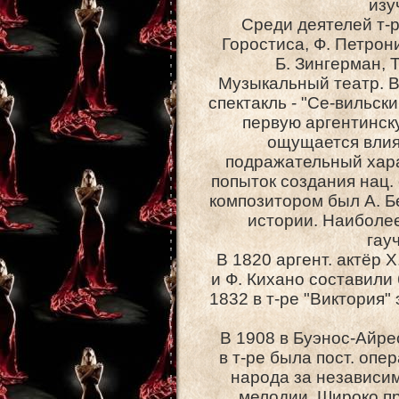
изу
Среди деятелей т-р
Горостиса, Ф. Петрони
Б. Зингерман, Т
Музыкальный театр. В
спектакль - "Се-вильск
первую аргентинску
ощущается влиян
подражательный хара
попыток создания нац.
композитором был А. Бе
истории. Наиболее
гау
В 1820 аргент. актёр 
и Ф. Кихано составили 
1832 в т-ре "Виктория"
В 1908 в Буэнос-Айрес
в т-ре была пост. опе
народа за независим
мелодии. Широко пр