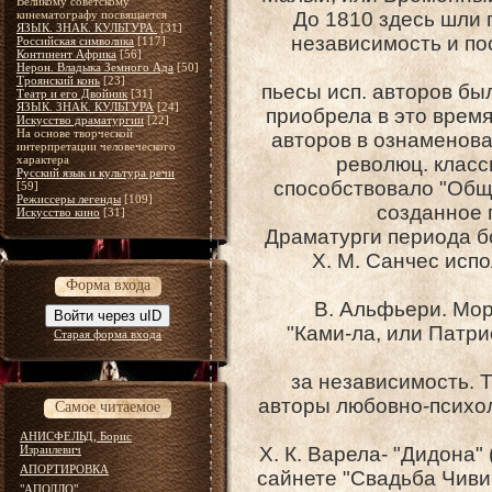
Великому советскому
кинематографу посвящается
До 1810 здесь шли п
ЯЗЫК. ЗНАК. КУЛЬТУРА.
[31]
независимость и по
Российская символика
[117]
Континент Африка
[56]
Нерон. Владыка Земного Ада
[50]
Троянский конь
[23]
пьесы исп. авторов бы
Театр и его Двойник
[31]
ЯЗЫК. ЗНАК. КУЛЬТУРА
[24]
приобрела в это время
Искусство драматургии
[22]
На основе творческой
авторов в ознаменова
интерпретации человеческого
характера
революц. класси
Русский язык и культура речи
способствовало "Обще
[59]
Режиссеры легенды
[109]
созданное 
Искусство кино
[31]
Драматурги периода бо
X. М. Санчес исп
Форма входа
В. Альфьери. Мор
Войти через uID
"Ками-ла, или Патр
Старая форма входа
за независимость. Т
авторы любовно-психол
Самое читаемое
АНИСФЕЛЬД, Борис
Израилевич
X. К. Варела- "Дидона"
АПОРТИРОВКА
сайнете "Свадьба Чивик
"АПОЛЛО"