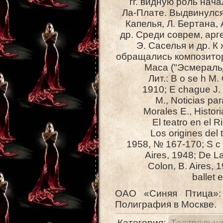
гг. видную роль нача
Ла-Плате. Выдвинулся 
Капелья, Л. Бертана,
др. Среди соврем, арг
Э. Саселья и др. К
обращались композиторы
Maca ("Эсмеральд
Лит.: В о se h М. 
1910; E chague J. Р.
М., Noticias para
Morales E., Historia
El teatro en el Ri
Los origines del t
1958, № 167-170; S с 
Aires, 1948; De La 
Colon, B. Aires, 1
ballet e
ОАО «Синяя Птица»
Полиграфия в Москве.
Категория
:
Театральна