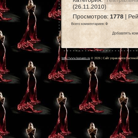
(26.11.2010)
Просмотров
:
1778
|
Рей
Всего комментариев
:
0
Добавлять ком
http://www.kursants.ru
© 2026
|
Сайт управляется системо