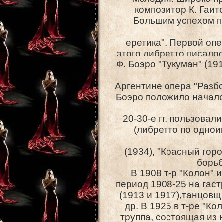
композитор К. Гаито
Большим успехом по
еретика". Первой опе
этого либретто писалос
Ф. Боэро "Тукуман" (1
Аргентине опера "Разбо
Боэро положило начало
20-30-е гг. пользовал
(либретто по однои
(1934), "Красный горо
борьб
В 1908 т-р "Колон" 
период 1908-25 на гаст
(1913 и 1917),танцовщи
др. В 1925 в т-ре "К
труппа, состоящая из