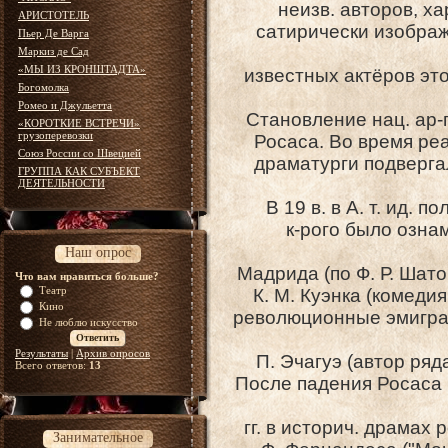
неизв. авторов, х
АРИСТОТЕЛЬ
сатирически изобра
Пьер Де Варга
Маркиз де Сад
«МЫ ИЗ КРОНШТАДТА»
известных актёров это
Богомолка
Ромео и Джульетта
Становление нац. ар-г
«КОРОТКИЕ ВСТРЕЧИ»
грузоперевозки
Росаса. Во время ре
Союз России со Швецией
драматурги подверга
ГРУППА КАК СУБЪЕКТ
ДЕЯТЕЛЬНОСТИ
В 19 в. в А. т. ид.
к-рого было озна
Наш опрос
Мадрида (по Ф. Р. Шат
Что вам нравиться больше?
Театр
К. М. Куэнка (комедия
Кино
революционные эмигран
Не люблю искусство
Результаты
|
Архив опросов
П. Эчагуэ (автор ряда
Всего ответов:
13
После падения Росаса 
гг. в историч. драмах
Занимательное