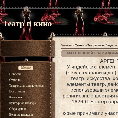
Театр и кино
Главная
»
Статьи
»
Театральная Энцикло
АРГЕНТИНСКИЙ ТЕАТР И ДРАМ
АРГЕН
У индейских племён
Меню
(кечуа, гуарани и др.
Новости
театр. искусства, 
Статейки
элементы театр. дейс
Театральная энциклопедия
использовали элеме
Все о театре
религиозные шествия и
Киноязык
1626 Л. Бергер (ф
Культурное наследие
Обсуждения
к-рые принимали участи
Великие наследия