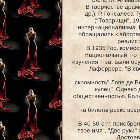
В творчестве драма
др.), Р. Гонсалеса 
("Товарищи", 1
интернационализма. 
обращались к абстрак
реалист
В 1935 Гос. комис
Национальный т-р к
изучения т-ра. Были о
Лаферрере, "В св
скромность" Лопе де В
купец". Однако
общественностью. Бол
на билеты резко возр
В 40-50-е гг. приобр
твоё имя", "Две руки
Достоев