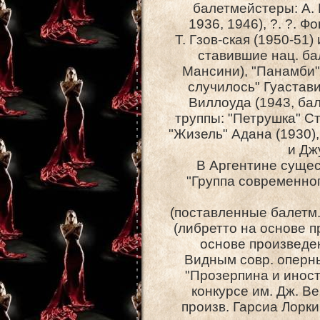
балетмейстеры: А. Р
1936, 1946), ?. ?. Ф
Т. Гзов-ская (1950-51)
ставившие нац. бал
Мансини), "Панамби"
случилось" Гуастави
Виллоуда (1943, бал
труппы: "Петрушка" Ст
"Жизель" Адана (1930),
и Дж
В Аргентине сущес
"Группа современног
(поставленные балетм. 
(либретто на основе п
основе произведен
Видным совр. оперны
"Прозерпина и иност
конкурсе им. Дж. Ве
произв. Гарсиа Лорки,