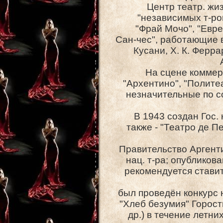
Центр театр. жи
"независимых т-ров"
"Фрай Мочо", "Евре
Сан-чес", работающие в
Кусани, X. К. Ферра
На сцене коммерч
"Архентино", "Политеа
незначительные по с
В 1943 создан Гос.
также - "Театро де П
Правительство Аргент
нац. т-ра; опубликов
рекомендуется ставит
был проведён конкурс 
"Хлеб безумия" Горости
др.) в течение летни