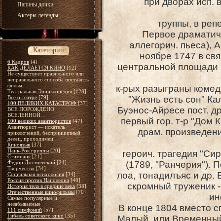
при дворах исп.
Папины дочки
Актеры легенды
труппы, в реп
Первое драматич.
аллегорич. пьеса), А
Категории
ноябре 1747 в свя
6 Кадров
[4]
центральной площади 
КАК ДЕЛАЕТСЯ КИНО
[12]
Не существует правильного или
неправильного способа поставить
фильм.
к-рых разыграны комед
Театральная Энциклопедия
[128]
Все о театре
[79]
"Жизнь есть сон" Ка
100 ВЕЛИКИХ КАТАСТРОФ
[37]
Буэнос-Айресе пост. д
ВСЕ ПОРОЖДЕНО
ВСЕЛЕННОЙ…
первый гор. т-р "Дом 
100 великих авантюристов
[47]
Авантюрист — искатель
драм. произведени
приключений, беспринципный
делец, проходимец.
Киноязык
[37]
Панк-Рок группы
[20]
героич. трагедия "Си
Стимпанк
[21]
Федор Достоевский
[24]
(1789, "Ранчерия"). 
Творчество
[34]
лоа, тонадилъяс и др. 
Социальная психология
[34]
Россия против Наполеона
[40]
скромный труженик -
История тела в средние века
[38]
Отечественные кинофильмы
[70]
ин
Самые популярные и
незабываемые
В конце 1804 вместо с
111 симфоний
[57]
Гибель советского кино
[35]
Малый, или Временный 