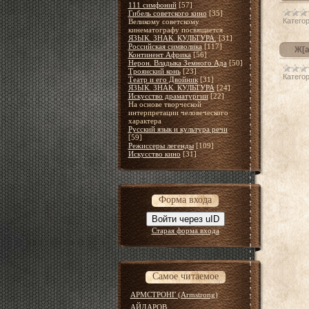
111 симфоний
[57]
Гибель советского кино
[35]
Категор
Великому советскому
кинематографу посвящается
ЯЗЫК. ЗНАК. КУЛЬТУРА.
[31]
Российская символика
[117]
Ж[а
Континент Африка
[56]
Нерон. Владыка Земного Ада
[50]
Троянский конь
[23]
Категор
Театр и его Двойник
[31]
ЯЗЫК. ЗНАК. КУЛЬТУРА
[24]
Искусство драматургии
[22]
На основе творческой
интерпретации человеческого
характера
Русский язык и культура речи
[59]
Режиссеры легенды
[109]
Искусство кино
[31]
Форма входа
Войти через uID
Старая форма входа
Самое читаемое
АРМСТРОНГ (Armstrong)
АЙДАРОВ