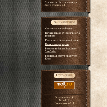
Результаты
|
Архив опросов
Всего ответов:
13
Занимательное
Финансовые проблемы
Печати Ивана IV Васильевича
Грозного
Рукоделие с помощью бисера
Налоговые реформы
Развалины башен Большого
Зимбабве
Бронзовая статуя правителя
Куша
Статистика
Онлайн всего:
1
Гостей:
1
Пользователей:
0