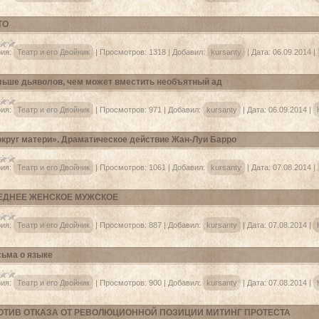
ТО
ия:
Театр и его Двойник
|
Просмотров:
1318
|
Добавил:
kursanty
|
Дата:
06.09.2014
|
ьше дьяволов, чем может вместить необъятный ад
ия:
Театр и его Двойник
|
Просмотров:
971
|
Добавил:
kursanty
|
Дата:
06.09.2014
|
круг матери». Драматическое действие Жан-Луи Барро
ия:
Театр и его Двойник
|
Просмотров:
1061
|
Добавил:
kursanty
|
Дата:
07.08.2014
|
ЕДНЕЕ ЖЕНСКОЕ МУЖСКОЕ
ия:
Театр и его Двойник
|
Просмотров:
887
|
Добавил:
kursanty
|
Дата:
07.08.2014
|
ьма о языке
ия:
Театр и его Двойник
|
Просмотров:
900
|
Добавил:
kursanty
|
Дата:
07.08.2014
|
ОТИВ ОТКАЗА ОТ РЕВОЛЮЦИОННОЙ ПОЗИЦИИ МИТИНГ ПРОТЕСТА