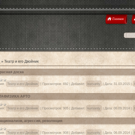
Главная
я
»
Театр и его Двойник
расная доска
ия:
Театр и его Двойник
|
Просмотров:
692
|
Добавил:
kursanty
|
Дата:
31.03.2015
|
ТАФИЗИКА АРТО
ия:
Театр и его Двойник
|
Просмотров:
905
|
Добавил:
kursanty
|
Дата:
06.09.2014
|
ационализм, агрессия, революция
ия:
Театр и его Двойник
|
Просмотров:
908
|
Добавил:
kursanty
|
Дата:
06.09.2014
|