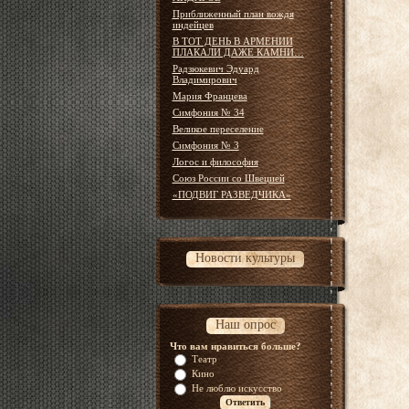
Приближенный план вождя
индейцев
В ТОТ ДЕНЬ В АРМЕНИИ
ПЛАКАЛИ ДАЖЕ КАМНИ…
Радзюкевич Эдуард
Владимирович
Мария Францева
Симфония № 34
Великое переселение
Симфония № 3
Логос и философия
Союз России со Швецией
«ПОДВИГ РАЗВЕДЧИКА»
Новости культуры
Наш опрос
Что вам нравиться больше?
Театр
Кино
Не люблю искусство