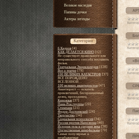
Великие наследия
АР
Папины дочки
Актеры легенды
Категор
Бол
Категории
Категор
6 Кадров
[4]
КАК ДЕЛАЕТСЯ КИНО
[12]
Не существует правильного или
неправильного способа поставить
«Во
фильм.
Театральная Энциклопедия
[128]
Все о театре
[79]
Категор
100 ВЕЛИКИХ КАТАСТРОФ
[37]
ВСЕ ПОРОЖДЕНО
ВСЕЛЕННОЙ…
100 великих авантюристов
[47]
СР
Авантюрист — искатель
приключений, беспринципный
делец, проходимец.
Категор
Киноязык
[37]
Панк-Рок группы
[20]
Стимпанк
[21]
Пис
Федор Достоевский
[24]
Творчество
[34]
Социальная психология
[34]
Россия против Наполеона
[40]
Категор
История тела в средние века
[38]
Отечественные кинофильмы
[70]
Самые популярные и
ПР
незабываемые