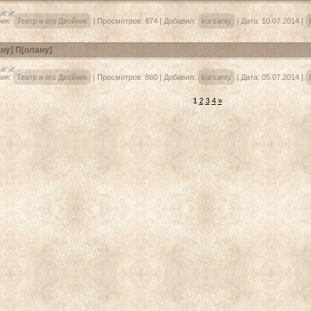
ия:
Театр и его Двойник
|
Просмотров:
874
|
Добавил:
kursanty
|
Дата:
10.07.2014
|
ну] П[олану]
ия:
Театр и его Двойник
|
Просмотров:
860
|
Добавил:
kursanty
|
Дата:
05.07.2014
|
1
2
3
4
»