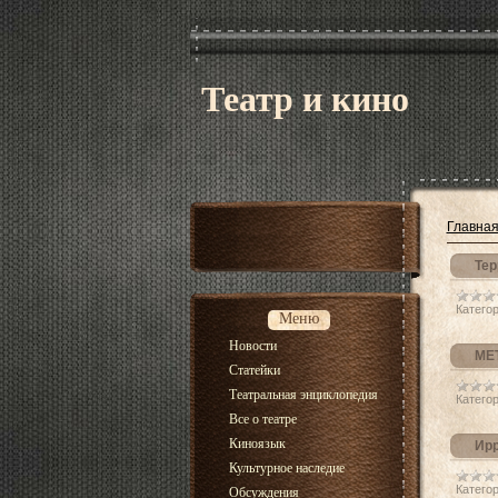
Театр и кино
Главна
Тер
Категор
Меню
Новости
МЕ
Статейки
Театральная энциклопедия
Категор
Все о театре
Киноязык
Ирр
Культурное наследие
Категор
Обсуждения