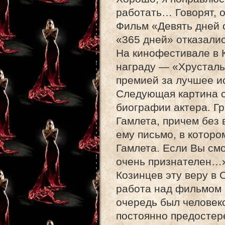
работать… Говорят, 
Фильм «Девять дней о
«365 дней» отказали
На кинофестивале в 
награду — «Хрусталь
премией за лучшее и
Следующая картина с
биографии актера. Г
Гамлета, причем без 
ему письмо, в которо
Гамлета. Если Вы смо
очень признателен…
Козинцев эту веру в 
работа над фильмом 
очередь был челове
постоянно предостере