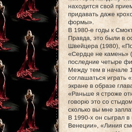
находится свой прие
придавать даже крох
формы».
В 1980-е годы к Смок
Правда, это были в 
Швейцера (1980), «По
«Сердце не камень» 
последние четыре фи
Между тем в начале 
соглашаться играть 
экране в образе глав
«Раньше я строже от
говорю это со стыдо
сколько вы мне запла
В 1990-х он сыграл в
Венеции», «Линия сме