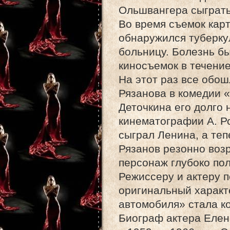
Ольшвангера сыграть
Во время съемок карт
обнаружился туберкул
больницу. Болезнь б
киносъемок в течение
На этот раз все обош
Рязанова в комедии «
Деточкина его долго 
кинематографии А. Р
сыграл Ленина, а теп
Рязанов резонно возр
персонаж глубоко по
Режиссеру и актеру 
оригинальный характе
автомобиля» стала к
Биограф актера Елен