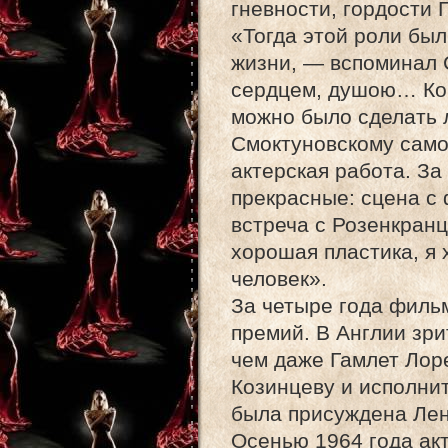
гневности, гордости 
«Тогда этой роли был
жизни, — вспоминал 
сердцем, душою… Когд
можно было сделать
Смоктуновскому само
актерская работа. З
прекрасные: сцена с 
встреча с Розенкранц
хорошая пластика, я 
человек».
За четыре года филь
премий. В Англии зр
чем даже Гамлет Лор
Козинцеву и исполни
была присуждена Лен
Осенью 1964 года ак