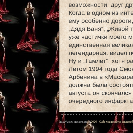
возможности, друг др
Когда в одном из инт
ему особенно дороги,
„Дядя Ваня“, „Живой т
уже частички моего 
единственная великая
легендарная: видел п
Ну и „Гамлет“, хотя 
Летом 1994 года Смо
Арбенина в «Маскара
должна была состоять
августа он скончался
очередного инфаркта
http://www.kursants.ru
© 2026
|
Сайт управляется системо