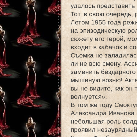
удалось представить
Тот, в свою очередь,
Летом 1955 года реж
на эпизодическую ро
сюжету его герой, мо
входит в кабачок и с
Съемка не заладилась
ли не всю смену. Ас
заменить бездарного 
мышиную возню! Акте
вы не видите, как он
волнуется».
В том же году Смокт
Александра Иванова 
небольшая роль солд
проявил незаурядный