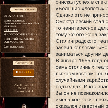
снискал успех в спек
«Большие хлопоты» Л
Занимательное
Однако это не принос
ИГРА АКТЕРОВ
«Вокруг матери».
Смоктуновский стал с
Драматическое действие Жан-
Луи Барро
то неинтересное де
ПОСЫЛКА
тому же его жена зак
ФИЛОСОФСКИЙ КАМЕНЬ
ГРИГОРИЙ ВАСИЛЬЕВИЧ
Сталинградского теа
АЛЕКСАНДРОВ
Террасная доска
заявил коллегам: «Ес
заниматься другим д
В январе 1955 года о
Статистика
семь столичных театр
лыжном костюме он б
случайными заработк
подъездах. И кто зна
Онлайн всего:
1
Гостей:
1
Пользователей:
0
бы он не познакомил
имела кое-какие связ
оказался известный р