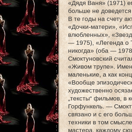
«Дядя Ваня» (1971) е
больше не доведется 
В те годы на счету а
«Дочки-матери», «Ис
влюбленных», «Звезд
— 1975), «Легенда о 
никогда» (оба — 1978
Смоктуновский счита
«Живом трупе». Имен
маленькие, а как кон
«Вообще эпизодическ
художественно осяза
„тексты“ фильмов, в 
Горфункель. — Смокту
связано и с его боль
техники в том смысле
мастера, каждому сю