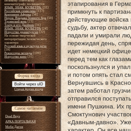
Великому советскому
этапирования в Герм
кинематографу посвящается
ЯЗЫК. ЗНАК. КУЛЬТУРА.
[31]
примкнуть к партизан
Российская символика
[117]
Континент Африка
[56]
Нерон. Владыка Земного Ада
[50]
действующие войска и
Троянский конь
[23]
Театр и его Двойник
[31]
судьбу, актер отвеча
ЯЗЫК. ЗНАК. КУЛЬТУРА
[24]
Искусство драматургии
[22]
падали и умирали люд
На основе творческой
интерпретации человеческого
пережидая день, спря
характера
Русский язык и культура речи
[59]
идет немецкий офице
Режиссеры легенды
[109]
Искусство кино
[31]
перед тем как глазам
поскользнулся и упал
и потом опять стал 
Форма входа
Вернувшись в Красно
Войти через uID
Старая форма входа
затем работал грузчи
отправился поступать
имени Пушкина. Их п
Самое читаемое
Смоктунович участво
Dead Boys
«Давным-давно». Уже
АРКА ПОРТАЛЬНАЯ
Моби Дагон
характер. Он все чащ