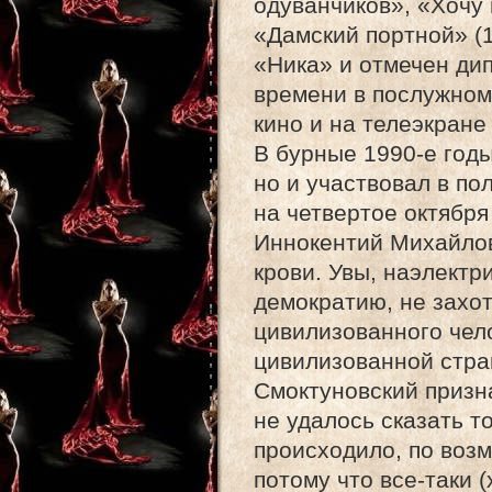
одуванчиков», «Хочу 
«Дамский портной» (
«Ника» и отмечен ди
времени в послужном
кино и на телеэкране
В бурные 1990-е годы
но и участвовал в по
на четвертое октября
Иннокентий Михайлов
крови. Увы, наэлект
демократию, не захот
цивилизованного чел
цивилизованной стра
Смоктуновский призна
не удалось сказать то
происходило, по возм
потому что все-таки 