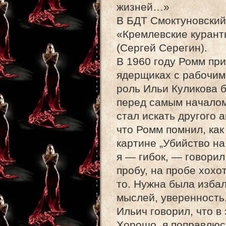
жизней…»
В БДТ Смоктуновский 
«Кремлевские курант
(Сергей Серегин).
В 1960 году Ромм при
ядерщиках с рабочим
роль Ильи Куликова 
перед самым началом
стал искать другого 
что Ромм помнил, как
картине „Убийство на 
я — гибок, — говори
пробу, на пробе хохо
то. Нужна была избал
мыслей, уверенность
Ильич говорил, что в
Хорошо, я поправлюс