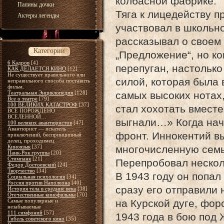
колбасной фабрике.
Папины дочки
Тяга к лицедейству п
Актеры легенды
участвовал в школьн
рассказывал о своем
Категории
„Предложение“, но ко
6 Кадров
[4]
перепуган, настолько
КАК ДЕЛАЕТСЯ КИНО
[12]
Не существует правильного или
силой, которая была 
неправильного способа поставить
фильм.
Театральная Энциклопедия
[128]
самых высоких нотах,
Все о театре
[79]
100 ВЕЛИКИХ КАТАСТРОФ
[37]
стал хохотать вместе
ВСЕ ПОРОЖДЕНО
ВСЕЛЕННОЙ…
выгнали…» Когда нач
100 великих авантюристов
[47]
Авантюрист — искатель
фронт. Иннокентий в
приключений, беспринципный
делец, проходимец.
Киноязык
[37]
многочисленную семь
Панк-Рок группы
[20]
Стимпанк
[21]
Перепробовал нескол
Федор Достоевский
[24]
Творчество
[34]
В 1943 году он попал
Социальная психология
[34]
Россия против Наполеона
[40]
сразу его отправили 
История тела в средние века
[38]
Отечественные кинофильмы
[70]
Самые популярные и
на Курской дуге, фор
незабываемые
111 симфоний
[57]
1943 года в бою под 
Гибель советского кино
[35]