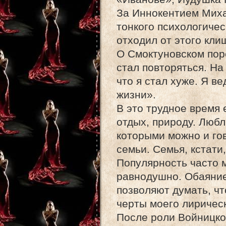
За Иннокентием Миха
тонкого психологичес
отходил от этого кли
О Смоктуновском поро
стал повторяться. На
что я стал хуже. Я в
жизни».
В это трудное время 
отдых, природу. Любл
которыми можно и гов
семьи. Семья, кстати
Популярность часто м
равнодушно. Обаяние
позволяют думать, чт
черты моего лирическ
После роли Войницко