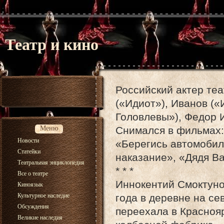
Театр и кино
Российский актер те
(«Идиот»), Иванов («
Головлевы»), Федор 
Меню
Снимался в фильмах: 
Новости
«Берегись автомобил
Статейки
наказание», «Дядя Ва
Театральная энциклопедия
* * *
Все о театре
Иннокентий Смоктуно
Киноязык
Культурное наследие
года в деревне на се
Обсуждения
переехала в Краснояр
Великие наследия