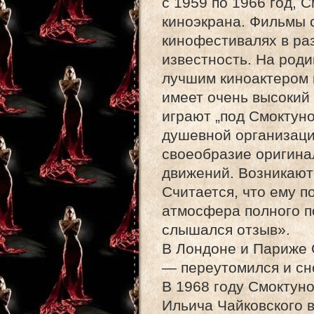
с 1959 по 1966 год,
киноэкрана. Фильмы 
кинофестивалях в ра
известность. На род
лучшим киноактером 
имеет очень высокий
играют „под Смоктуно
душевной организаци
своеобразие оригина
движений. Возникают 
Считается, что ему п
атмосфера полного п
слышался отзыв».
В Лондоне и Париже 
— переутомился и сно
В 1968 году Смоктуно
Ильича Чайковского 