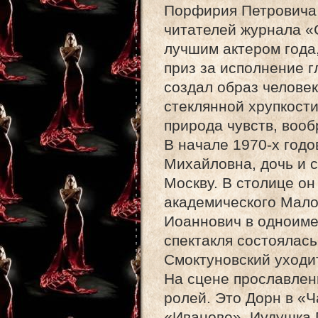
Порфирия Петровича 
читателей журнала «
лучшим актером года
приз за исполнение 
создал образ челове
стеклянной хрупкост
природа чувств, воо
В начале 1970-х год
Михайловна, дочь и с
Москву. В столице он
академического Мало
Иоаннович в одноиме
спектакля состоялась
Смоктуновский уходи
На сцене прославлен
ролей. Это Дорн в «Ч
«Иванове», Иудушка 