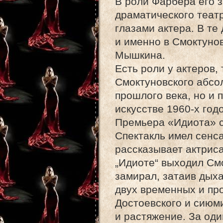
В роли Фарбера его 
драматического театр
глазами актера. В те
и именно в Смоктуно
Мышкина.
Есть роли у актеров
Смоктуновского абсо
прошлого века, но и 
искусстве 1960-х годо
Премьера «Идиота» с
Спектакль имел сенс
рассказывает актриса
„Идиоте“ выходил См
замирал, затаив дыха
двух временных и пр
Достоевского и сиюм
и растяжение. За оди