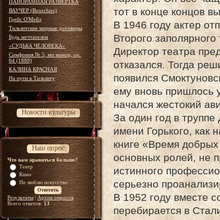
ПАНОРАМНАЯ РАЗВЕРТКА
тот в конце концов в
ВАУЧЕР (Bourchier)
Грейс О'Мейл
В 1946 году актер от
Тильзитские мирные договоры
Второго заполярного
Будь мечтателем
«СУДЬБА ЧЕЛОВЕКА»
Директор театра пре
Симфония № 5, ми минор, ор.
64 (1888)
отказался. Тогда ре
КАЛИНА КРАСНАЯ
появился Смоктуновс
На пути к Тильзиту
ему вновь пришлось у
начался жестокий ав
Новости культуры
За один год в труппе
имени Горького, как 
книге «Время добрых 
Наш опрос
основных ролей, не п
Что вам нравиться больше?
Театр
истинного профессио
Кино
серьезно проанализи
Не люблю искусство
В 1952 году вместе 
Результаты
|
Архив опросов
Всего ответов:
13
перебирается в Стали