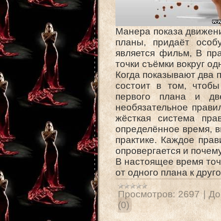
Манера показа движени
планы, придаёт особ
является фильм, В пр
точки съёмки вокруг о
Когда показывают два 
состоит в том, чтобы
первого плана и дв
необязательное правил
жёсткая система пра
определённое время, в
практике. Каждое прав
опровергается и почему
В настоящее время точ
от одного плана к друг
Просмотров:
2697
|
До
(0)