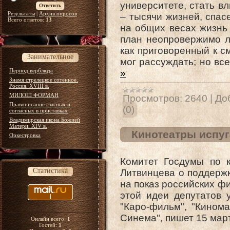
университете, стать в
Результаты
|
Архив опросов
– тысячи жизней, спас
Всего ответов:
13
на общих весах жизнь 
план неопровержимо л
как приговоренный к с
Занимательное
мог рассуждать; но вс
Период верблюда
»
Знамя стрелецкое сотенное.
Россия. XVIII в.
МИЛОШ ФОРМАН
Просмотров:
2640
|
До
Правописание гласных и
(0)
согласных в приставках
Владимирская икона Божией
Матери. XIV в.
Кинотеатры испуг
Оркестровка
Комитет Госдумы по к
Статистика
Литвинцева о поддержк
на показ российских ф
этой идеи депутатов 
"Каро-фильм", "Кином
Синема", пишет 15 марта
Онлайн всего:
1
Гостей:
1