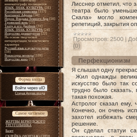
Великому советскому
Лисснер отметил, что 
кинематографу посвящается
ЯЗЫК. ЗНАК. КУЛЬТУРА.
[31]
театра было уменьше
Российская символика
[117]
Континент Африка
[56]
Скала» могло компе
Нерон. Владыка Земного Ада
[50]
Троянский конь
[23]
репетиций, закрытия о
Театр и его Двойник
[31]
ЯЗЫК. ЗНАК. КУЛЬТУРА
[24]
Искусство драматургии
[22]
На основе творческой
Просмотров:
2500
|
До
интерпретации человеческого
характера
(0)
Русский язык и культура речи
[59]
Режиссеры легенды
[109]
Перфекционизм
Искусство кино
[31]
Я слышал одну прекра
Жил однажды великий
Форма входа
искусство было так с
Войти через uID
трудно было сказать, 
Старая форма входа
такая похожая.
Астролог сказал ему, 
Конечно, он очень исп
Самое читаемое
захотел избежать сме
ЖЕРТВЫ БЕРМУДСКОГО
решение.
ТРЕУГОЛЬНИКА
Он сделал статуи са
Балет
СКЛЕЙКА (МОНТАЖ) СЦЕН