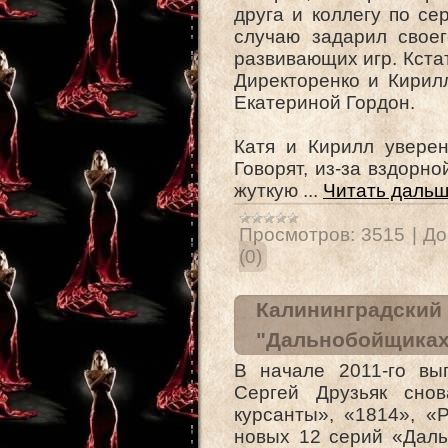
друга и коллегу по с
случаю задарил свое
развивающих игр. Кста
Директоренко и Кирил
Екатериной Гордон.
Катя и Кирилл уверен
Говорят, из-за вздорн
жуткую
...
Читать дальш
Просмотров:
3515
|
До
(0)
Калининградский 
"Дальнобойщиках"
В начале 2011-го вы
Сергей Друзьяк снов
курсанты», «1814», «
новых 12 серий «Даль