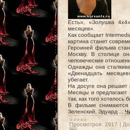
Есть», «Золушка 4х4
месяцев».
Как сообщает Intermed
картина станет соврем
Героиней фильма стан
Москву. В столице о
человеческие отношени
Однажды она сталкива
«Двенадцать месяцев»
убегает.
На досуге она решает 
Месяцы и предлагают 
так, как того хотелось 
В фильме снимаются 
Зеленский, Эдуард
...
Ч
Просмотров:
2917
|
До