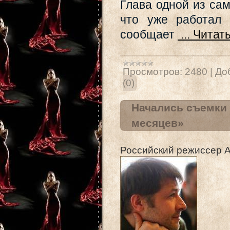
Глава одной из са
что уже работал 
сообщает
...
Читат
Просмотров:
2480
|
До
(0)
Начались съемки 
месяцев»
Российский режиссер 