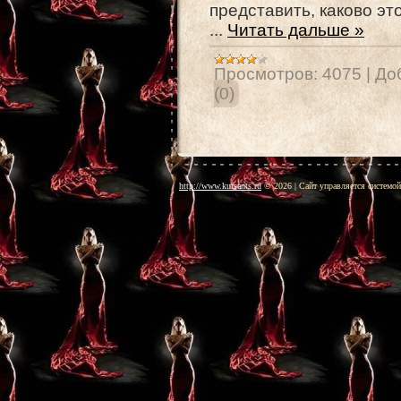
представить, каково эт
...
Читать дальше »
Просмотров:
4075
|
До
(0)
http://www.kursants.ru
© 2026
|
Сайт управляется системо