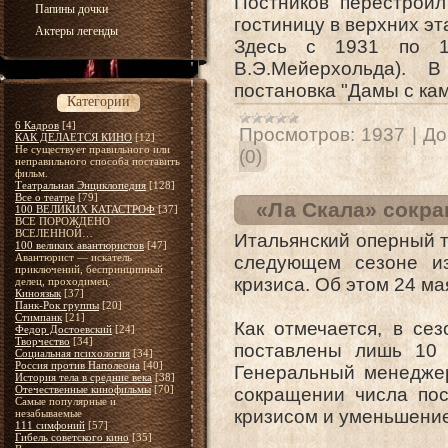
Постников перестроил
Папины дочки
гостиницу в верхних эт
Актеры легенды
Здесь с 1931 по 1
В.Э.Мейерхольда). 
постановка "Дамы с ка
Категории
6 Кадров
[4]
Просмотров:
1937
|
До
КАК ДЕЛАЕТСЯ КИНО
[12]
Не существует правильного или
(0)
неправильного способа поставить
фильм.
Театральная Энциклопедия
[128]
Все о театре
[79]
«Ла Скала» сокра
100 ВЕЛИКИХ КАТАСТРОФ
[37]
ВСЕ ПОРОЖДЕНО
ВСЕЛЕННОЙ…
Итальянский оперный т
100 великих авантюристов
[47]
Авантюрист — искатель
следующем сезоне из
приключений, беспринципный
кризиса. Об этом 24 ма
делец, проходимец.
Киноязык
[37]
Панк-Рок группы
[20]
Стимпанк
[21]
Как отмечается, в се
Федор Достоевский
[24]
Творчество
[34]
поставлены лишь 10 
Социальная психология
[34]
Россия против Наполеона
[40]
Генеральный менеджер
История тела в средние века
[38]
Отечественные кинофильмы
[70]
сокращении числа пос
Самые популярные и
кризисом и уменьшени
незабываемые
111 симфоний
[57]
Гибель советского кино
[35]