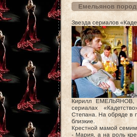
Емельянов пород
Звезда сериалов «Каде
Кирилл ЕМЕЛЬЯНОВ, 
сериалах «Кадетств
Степана. На обряде в 
близкие.
Крестной мамой семим
- Мария, а на роль кр