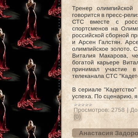
Тренер олимпийской 
говорится в пресс-рели
СТС вместе с росс
спортсменов на Олимп
российской сборной п
и Арсен Галстян. Арс
олимпийское золото. 
Виталия Макарова, ч
богатой карьере Вита
принимал участие в
телеканала СТС "Кадет
В сериале "Кадетство"
успеха. По сценарию, 
Просмотров:
2758
|
До
(0)
Анастасия Задоро