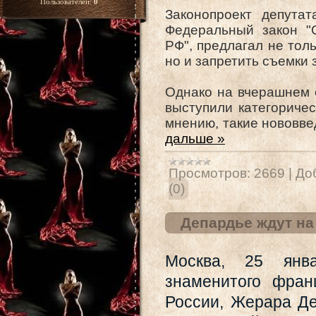
Пользователей:
0
Законопроект депута
Федеральный закон "
РФ", предлагал не тол
но и запретить съемки 
Однако на вчерашнем 
выступили категоричес
мнению, такие нововве
дальше »
Просмотров:
2669
|
До
(0)
Депардье ждут н
Москва, 25 янва
знаменитого фран
России, Жерара Де