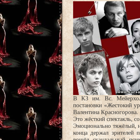
В КЗ им. Вс. Мейерхол
постановки «Жестокий ур
Валентина Красногорова.
Это жёсткий спектакль, с
Эмоционально тяжёлый, н
конца держал зрителей п
вошёл скандальный пси