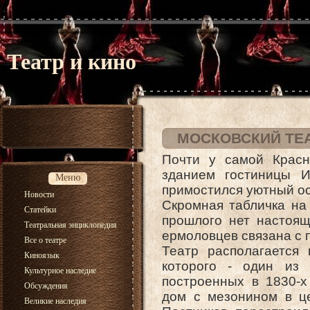
Театр и кино
МОСКОВСКИЙ ТЕА
Почти у самой Крас
зданием гостиницы 
Меню
примостился уютный ос
Новости
Скромная табличка на
Статейки
прошлого нет настоящ
Театральная энциклопедия
ермоловцев связана с
Все о театре
Театр располагается
Киноязык
которого - один из 
Культурное наследие
построенных в 1830-х
Обсуждения
дом с мезонином в це
Великие наследия