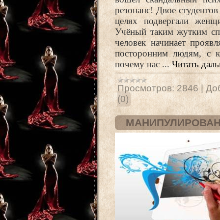
резонанс! Двое студенто
целях подвергали женщи
Учёный таким жутким сп
человек начинает прояв
посторонним людям, с к
почему нас
...
Читать дал
Просмотров:
2846
|
До
(0)
МАНИПУЛИРОВАН