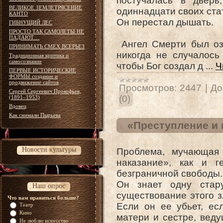
постучалась в дверь
ВЕЛИКОЕ ЗЕМЛЕТРЯСЕНИЕ
одиннадцати своих ста
КАНТО
Он перестал дышать.
ГИБНУЩИЙ ЛЕС
ПРОСТО ТАК САМОЛЕТЫ НЕ
ПАДАЮТ…
Ангел Смерти был оза
ПРИНИМАТЬ СМЕХ ВСЕРЬЕЗ
никогда не случалось
Традиционная критика и
самосознание
чтобы Бог создал д
...
Ч
ПЕРВЫЕ ИСТОРИЧЕСКИЕ
ФОРМЫ создание и
продвижение сайтов
Просмотров:
2447
|
До
Сергей Сергеевич Прокофьев,
(0)
(1891–1953)
Вдовец
Как снимали Пырьева
«Преступление и 
Новости культуры
Проблема, мучающая 
наказание», как и г
безграничной свободы.
Он знает одну стар
Наш опрос
существование этого 
Что вам нравиться больше?
Если он ее убьет, ес
Театр
Кино
матери и сестре, вед
Не люблю искусство